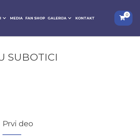
0
I
MEDIA
FAN SHOP
GALERIJA
KONTAKT
 U SUBOTICI
Prvi deo