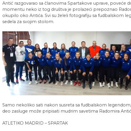
Antić razgovarao sa članovima Spartakove uprave, poveće d
momentu neko iz tog društva je prolazeći prepoznao Radom
okupilo oko Antića. Svi su želeli fotografiju sa fudbalskom
sedela za svojim stolom.
Samo nekoliko sati nakon susreta sa fudbalskom legendom, 
deo zasluge može pripisati mudrim savetima Radomira Antić
ATLETIKO MADRID – SPARTAK