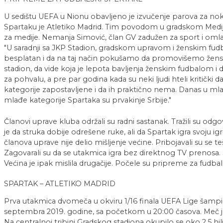
U sedištu UEFA u Nionu obavljeno je izvučenje parova za noka
Spartaku je Atletiko Madrid. Tim povodom u gradskom Medija
za medije. Nemanja Simović, član GV zadužen za sport i omla
"U saradnji sa JKP Stadion, gradskom upravom i ženskim fu
besplatan i da na taj način pokušamo da promovišemo žensk
stadion, da vide koja je lepota bavljenja ženskim fudbalom i d
za pohvalu, a pre par godina kada su neki ljudi hteli kritički 
kategorije zapostavljene i da ih praktično nema. Danas u mla
mlađe kategorije Spartaka su prvakinje Srbije."
Članovi uprave kluba održali su radni sastanak. Tražili su odg
je da struka dobije odrešene ruke, ali da Spartak igra svoju ig
članova uprave nije delio mišljenje većine. Pribojavali su se
Zagovarali su da se utakmica igra bez direktnog TV prenosa. 
Većina je ipak mislila drugačije. Počele su pripreme za fudbals
SPARTAK – ATLETIKO MADRID
Prva utakmica dvomeča u okviru 1/16 finala UEFA Lige šampio
septembra 2019. godine, sa početkom u 20:00 časova. Meč je s
Na centralnoj tribini Gradskog stadiona okupilo se oko 2,5 hil