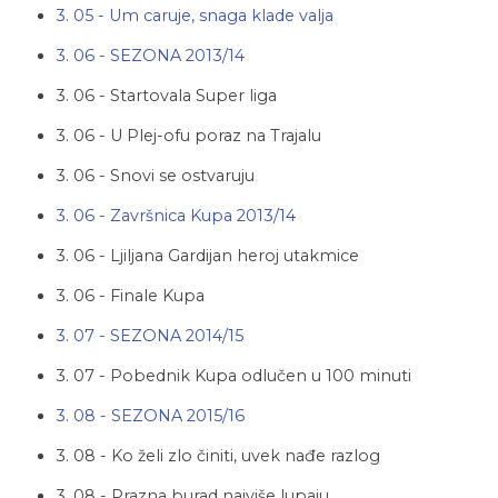
3. 05 - Um caruje, snaga klade valja
3. 06 - SEZONA 2013/14
3. 06 - Startovala Super liga
3. 06 - U Plej-ofu poraz na Trajalu
3. 06 - Snovi se ostvaruju
3. 06 - Završnica Kupa 2013/14
3. 06 - Ljiljana Gardijan heroj utakmice
3. 06 - Finale Kupa
3. 07 - SEZONA 2014/15
3. 07 - Pobednik Kupa odlučen u 100 minuti
3. 08 - SEZONA 2015/16
3. 08 - Ko želi zlo činiti, uvek nađe razlog
3. 08 - Prazna burad najviše lupaju