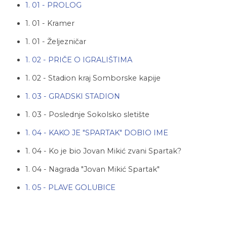
1. 01 - PROLOG
1. 01 - Kramer
1. 01 - Željezničar
1. 02 - PRIČE O IGRALIŠTIMA
1. 02 - Stadion kraj Somborske kapije
1. 03 - GRADSKI STADION
1. 03 - Poslednje Sokolsko sletište
1. 04 - KAKO JE "SPARTAK" DOBIO IME
1. 04 - Ko je bio Jovan Mikić zvani Spartak?
1. 04 - Nagrada "Jovan Mikić Spartak"
1. 05 - PLAVE GOLUBICE