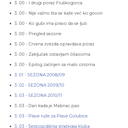
3. 00 - I drugi poraz Fruškogorca
3. 00 - Nije važno šta se kaže već ko govori
3. 00 - Ko gubi ima pravo da se ljuti
3. 00 - Pregled sezone
3. 00 - Crvena zvezda opravdava poraz
3. 00 - Zaključak ostavljam čitaocima
3. 00 - Epilog začinjen sa malo cinizma
3. 01 - SEZONA 2008/09
3. 02 - SEZONA 2009/10
3. 03 - SEZONA 2010/11
3. 03 - Dan kada je Mašinac pao
3. 03 - Plave ruže za Plave Golubice
3. 03 - Šestogodišnja strategija kluba