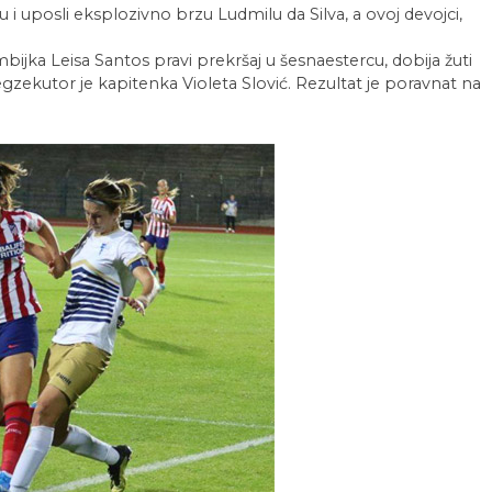
u i uposli eksplozivno brzu Ludmilu da Silva, a ovoj devojci,
ka Leisa Santos pravi prekršaj u šesnaestercu, dobija žuti
egzekutor je kapitenka Violeta Slović. Rezultat je poravnat na