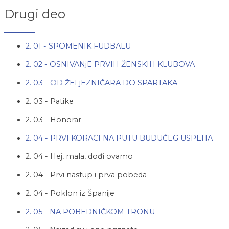
Drugi deo
2. 01 - SPOMENIK FUDBALU
2. 02 - OSNIVANjE PRVIH ŽENSKIH KLUBOVA
2. 03 - OD ŽELjEZNIČARA DO SPARTAKA
2. 03 - Patike
2. 03 - Honorar
2. 04 - PRVI KORACI NA PUTU BUDUĆEG USPEHA
2. 04 - Hej, mala, dođi ovamo
2. 04 - Prvi nastup i prva pobeda
2. 04 - Poklon iz Španije
2. 05 - NA POBEDNIČKOM TRONU