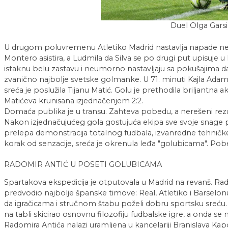
Duel Olga Garsia
U drugom poluvremenu Atletiko Madrid nastavlja napade 
Montero asistira, a Ludmila da Silva se po drugi put upisuje u 
istaknu belu zastavu i neumorno nastavljaju sa pokušajima 
zvanično najbolje svetske golmanke. U 71. minuti Kajla Adamek
sreća je poslužila Tijanu Matić. Golu je prethodila briljantna a
Matićeva krunisana izjednačenjem 2:2.
Domaća publika je u transu. Zahteva pobedu, a nerešeni rezu
Nakon izjednačujućeg gola gostujuća ekipa sve svoje snage 
prelepa demonstracija totalnog fudbala, izvanredne tehničke 
korak od senzacije, sreća je okrenula leđa "golubicama". Pobe
RADOMIR ANTIĆ U POSETI GOLUBICAMA
Spartakova ekspedicija je otputovala u Madrid na revanš. Rad
predvodio najbolje španske timove: Real, Atletiko i Barselon
da igračicama i stručnom štabu poželi dobru sportsku sreću.
na tabli skicirao osnovnu filozofiju fudbalske igre, a onda s
Radomira Antića nalazi uramljena u kancelariji Branislava Kap