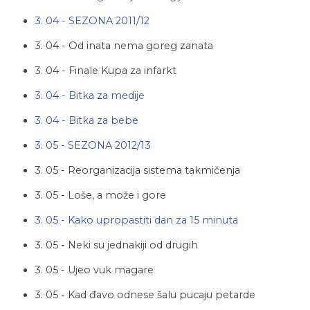
3. 04 - SEZONA 2011/12
3. 04 - Od inata nema goreg zanata
3. 04 - Finale Kupa za infarkt
3. 04 - Bitka za medije
3. 04 - Bitka za bebe
3. 05 - SEZONA 2012/13
3. 05 - Reorganizacija sistema takmičenja
3. 05 - Loše, a može i gore
3. 05 - Kako upropastiti dan za 15 minuta
3. 05 - Neki su jednakiji od drugih
3. 05 - Ujeo vuk magare
3. 05 - Kad đavo odnese šalu pucaju petarde