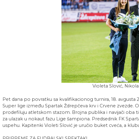
Violeta Slović, Nikola
Pet dana po povratku sa kvalifikacionog turnira, 18. avgusta 
Super lige između Spartak Ždrepčeva krv i Crvene zvezde. 
prodefiluju atletskom stazom. Brojna publika i navijači oba t
za ulazak u nokaut fazu Lige šampiona. Predsednik FK Spart
uspehu. Kapitenki Violeti Slović je uručio buket cveća, a klu
PRIPREME ZA FUDBALSKI SPEKTAKL