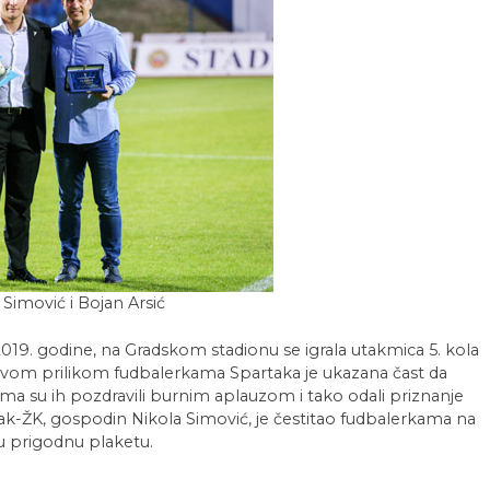
 Simović i Bojan Arsić
2019. godine, na Gradskom stadionu se igrala utakmica 5. kola
Ovom prilikom fudbalerkama Spartaka je ukazana čast da
ima su ih pozdravili burnim aplauzom i tako odali priznanje
ak-ŽK, gospodin Nikola Simović, je čestitao fudbalerkama na
bu prigodnu plaketu.