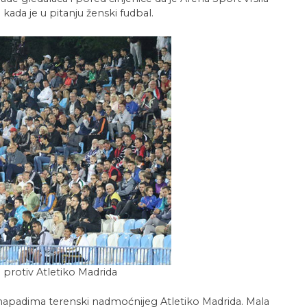
 kada je u pitanju ženski fudbal.
protiv Atletiko Madrida
napadima terenski nadmoćnijeg Atletiko Madrida. Mala