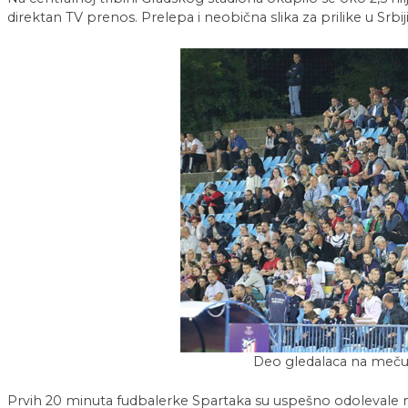
direktan TV prenos. Prelepa i neobična slika za prilike u Srbiji
Deo gledalaca na meču 
Prvih 20 minuta fudbalerke Spartaka su uspešno odolevale 