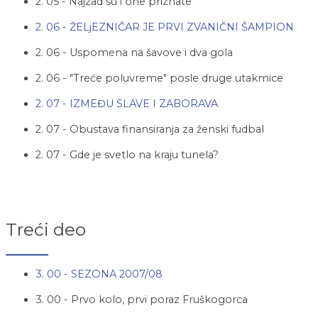
2. 05 - Najzad su i one priznate
2. 06 - ŽELjEZNIČAR JE PRVI ZVANIČNI ŠAMPION
2. 06 - Uspomena na šavove i dva gola
2. 06 - "Treće poluvreme" posle druge utakmice
2. 07 - IZMEĐU SLAVE I ZABORAVA
2. 07 - Obustava finansiranja za ženski fudbal
2. 07 - Gde je svetlo na kraju tunela?
Treći deo
3. 00 - SEZONA 2007/08
3. 00 - Prvo kolo, prvi poraz Fruškogorca