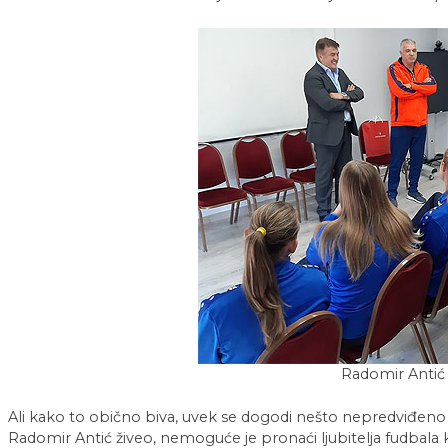
Radomir Antić
Ali kako to obično biva, uvek se dogodi nešto nepredviđeno
Radomir Antić živeo, nemoguće je pronaći ljubitelja fudbala