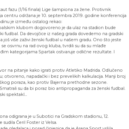
ut fazu (1/16 finala) Lige šampiona za žene. Protivnik
 centru održana je 10. septembra 2019. godine konferencija
dinu je između ostalog rekao:
dbalskim klubom dogovoreno je da ulaz na stadion bude
i fudbal. Da devojčice iz našeg grada dovedemo na gradski
a još više zaživi ženski fudbal u našem gradu. Ono što jeste
da se osvrnu na rad ovog kluba, tvrdili su da su mlađe
đim kategorijama Spartak ostvaruje odlične rezultate. I
ovor na pitanje kako igrati protiv Atletiko Madrida. Odlučeno
ru; otvoreno, napadački i bez prevelikih kalkulacija. Manji broj
 teškog poraza, kao protiv Bajerna prethodne sezone.
Smatrali su da bi poraz bio antipropaganda za ženski fudbal.
ki spektakl...
na odigrana je u Subotici na Gradskom stadionu, 12.
udila Čeril Foster iz Velsa.
jade gledalaca i pored činjenice da je Arena Sport vršila