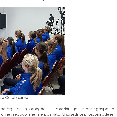
 sa Golubicama
 od čega nastaju anegdote. U Madridu, gde je inače gospodin
 kome njegovo ime nije poznato. U susednoj prostoriji gde je