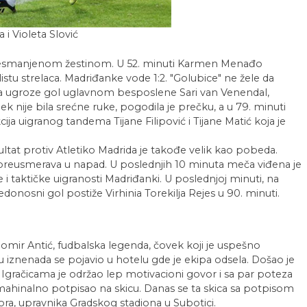
 i Violeta Slović
nesmanjenom žestinom. U 52. minuti Karmen Menađo
listu strelaca. Madriđanke vode 1:2. "Golubice" ne žele da
da ugroze gol uglavnom besposlene Sari van Venendal,
 nije bila srećne ruke, pogodila je prečku, a u 79. minuti
kcija uigranog tandema Tijane Filipović i Tijane Matić koja je
ltat protiv Atletiko Madrida je takođe velik kao pobeda.
preusmerava u napad. U poslednjih 10 minuta meča viđena je
i taktičke uigranosti Madriđanki. U poslednjoj minuti, na
donosni gol postiže Virhinia Torekilja Rejes u 90. minuti.
omir Antić, fudbalska legenda, čovek koji je uspešno
u iznenada se pojavio u hotelu gde je ekipa odsela. Došao je
 Igračicama je održao lep motivacioni govor i sa par poteza
e mahinalno potpisao na skicu. Danas se ta skica sa potpisom
ora, upravnika Gradskog stadiona u Subotici.