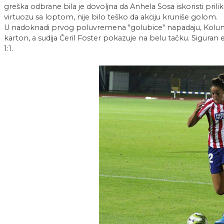
greška odbrane bila je dovoljna da Anhela Sosa iskoristi prilik
virtuozu sa loptom, nije bilo teško da akciju kruniše golom.
U nadoknadi prvog poluvremena "golubice" napadaju, Kolumbij
karton, a sudija Čeril Foster pokazuje na belu tačku. Siguran 
1:1.