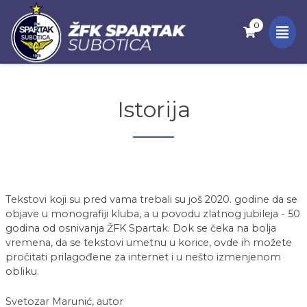
0
Istorija
Tekstovi koji su pred vama trebali su još 2020. godine da se
objave u monografiji kluba, a u povodu zlatnog jubileja - 50
godina od osnivanja ŽFK Spartak. Dok se čeka na bolja
vremena, da se tekstovi umetnu u korice, ovde ih možete
pročitati prilagođene za internet i u nešto izmenjenom
obliku.
Svetozar Marunić, autor