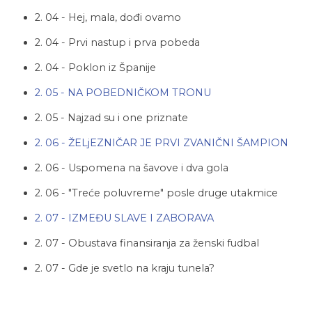
2. 04 - Hej, mala, dođi ovamo
2. 04 - Prvi nastup i prva pobeda
2. 04 - Poklon iz Španije
2. 05 - NA POBEDNIČKOM TRONU
2. 05 - Najzad su i one priznate
2. 06 - ŽELjEZNIČAR JE PRVI ZVANIČNI ŠAMPION
2. 06 - Uspomena na šavove i dva gola
2. 06 - "Treće poluvreme" posle druge utakmice
2. 07 - IZMEĐU SLAVE I ZABORAVA
2. 07 - Obustava finansiranja za ženski fudbal
2. 07 - Gde je svetlo na kraju tunela?