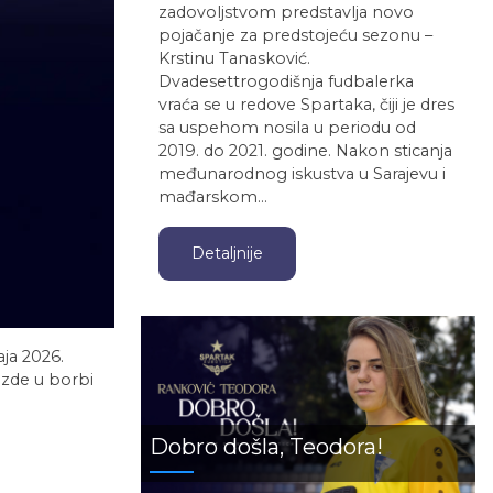
zadovoljstvom predstavlja novo
pojačanje za predstojeću sezonu –
Krstinu Tanasković.
Dvadesettrogodišnja fudbalerka
vraća se u redove Spartaka, čiji je dres
sa uspehom nosila u periodu od
2019. do 2021. godine. Nakon sticanja
međunarodnog iskustva u Sarajevu i
mađarskom…
Detaljnije
aja 2026.
ezde u borbi
Dobro došla, Teodora!