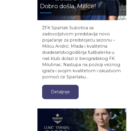
Dobro došla, Milice!
ŽFK Spartak Subotica sa
zadovoljstvom predstavlja novo
pojačanje za predstojeću sezonu –
Milicu Andrić. Mlada i kvalitetna
dvadesetdvogodišnja fudbalerka u
naš klub dolazi iz beogradskog FK
Milutinac. Nastupa na poziciji veznog
igrača i svojim kvalitetom i iskustvom
pomoći će Spartaku…
Detaljnije