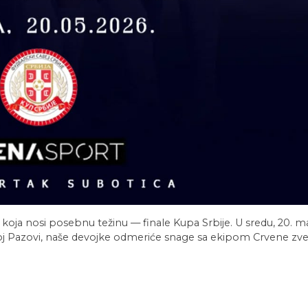
 koja nosi posebnu težinu — finale Kupa Srbije. U sredu, 20. m
roj Pazovi, naše devojke odmeriće snage sa ekipom Crvene zv