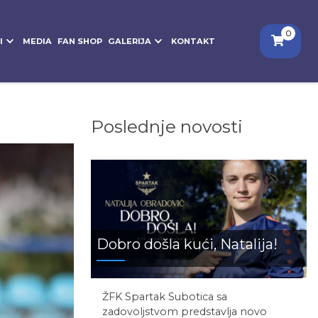
0
I
MEDIA
FAN SHOP
GALERIJA
KONTAKT
Poslednje novosti
Dobro došla kući, Natalija!
ŽFK Spartak Subotica sa
zadovoljstvom predstavlja novo