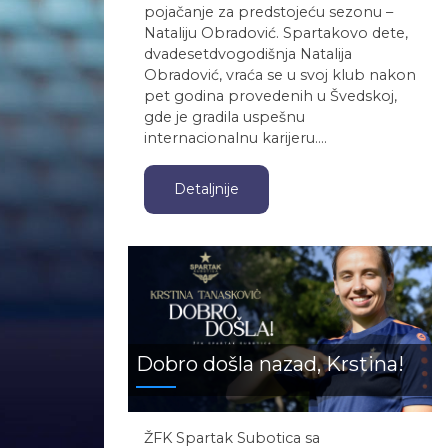
pojačanje za predstojeću sezonu –
Nataliju Obradović. Spartakovo dete,
dvadesetdvogodišnja Natalija
Obradović, vraća se u svoj klub nakon
pet godina provedenih u Švedskoj,
gde je gradila uspešnu
internacionalnu karijeru.…
Detaljnije
Dobro došla nazad, Krstina!
ŽFK Spartak Subotica sa