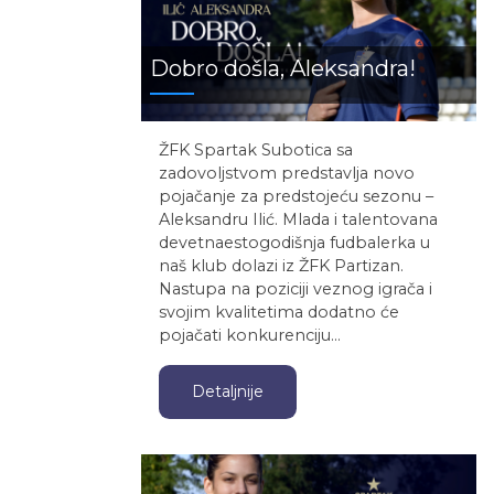
Dobro došla, Aleksandra!
ŽFK Spartak Subotica sa
zadovoljstvom predstavlja novo
pojačanje za predstojeću sezonu –
Aleksandru Ilić. Mlada i talentovana
devetnaestogodišnja fudbalerka u
naš klub dolazi iz ŽFK Partizan.
Nastupa na poziciji veznog igrača i
svojim kvalitetima dodatno će
pojačati konkurenciju…
Detaljnije