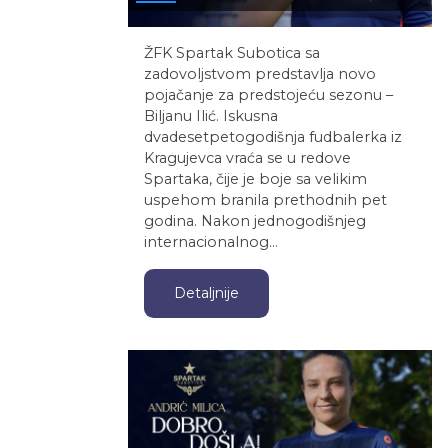
ŽFK Spartak Subotica sa
zadovoljstvom predstavlja novo
pojačanje za predstojeću sezonu –
Biljanu Ilić. Iskusna
dvadesetpetogodišnja fudbalerka iz
Kragujevca vraća se u redove
Spartaka, čije je boje sa velikim
uspehom branila prethodnih pet
godina. Nakon jednogodišnjeg
internacionalnog…
Detaljnije