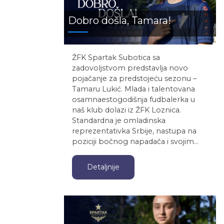
Dobro došla, Tamara!
ŽFK Spartak Subotica sa
zadovoljstvom predstavlja novo
pojačanje za predstojeću sezonu –
Tamaru Lukić. Mlada i talentovana
osamnaestogodišnja fudbalerka u
naš klub dolazi iz ŽFK Loznica.
Standardna je omladinska
reprezentativka Srbije, nastupa na
poziciji bočnog napadača i svojim…
Detaljnije