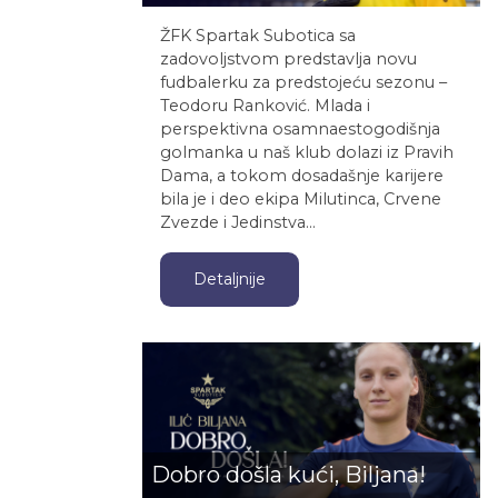
ŽFK Spartak Subotica sa
zadovoljstvom predstavlja novu
fudbalerku za predstojeću sezonu –
Teodoru Ranković. Mlada i
perspektivna osamnaestogodišnja
golmanka u naš klub dolazi iz Pravih
Dama, a tokom dosadašnje karijere
bila je i deo ekipa Milutinca, Crvene
Zvezde i Jedinstva…
Detaljnije
Dobro došla kući, Biljana!