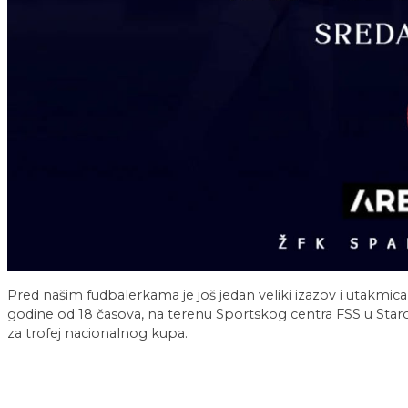
Pred našim fudbalerkama je još jedan veliki izazov i utakmica
godine od 18 časova, na terenu Sportskog centra FSS u Sta
za trofej nacionalnog kupa.