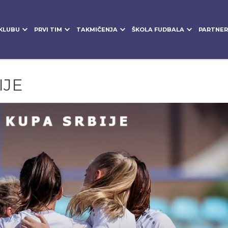
KLUBU
PRVI TIM
TAKMIČENJA
ŠKOLA FUDBALA
PARTNER
IJE