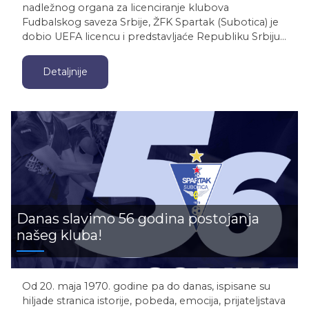
nadležnog organa za licenciranje klubova
Fudbalskog saveza Srbije, ŽFK Spartak (Subotica) je
dobio UEFA licencu i predstavljaće Republiku Srbiju…
Detaljnije
Danas slavimo 56 godina postojanja
našeg kluba!
Od 20. maja 1970. godine pa do danas, ispisane su
hiljade stranica istorije, pobeda, emocija, prijateljstava