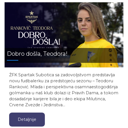
Dobro došla, Teodora!
ŽFK Spartak Subotica sa zadovoljstvom predstavlja
novu fudbalerku za predstojeću sezonu – Teodoru
Ranković. Mlada i perspektivna osamnaestogodišnja
golmanka u naš klub dolazi iz Pravih Dama, a tokom
dosadašnje karijere bila je i deo ekipa Milutinca,
Crvene Zvezde i Jedinstva…
Detaljnije