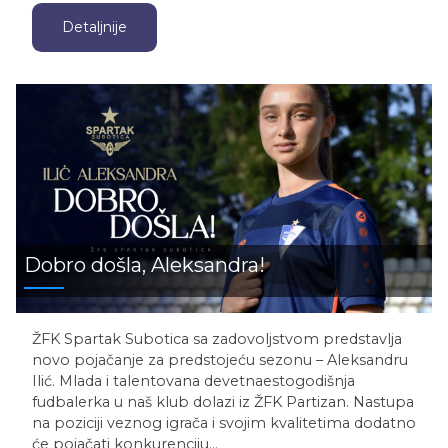
Detaljnije
Dobro došla, Aleksandra!
ŽFK Spartak Subotica sa zadovoljstvom predstavlja
novo pojačanje za predstojeću sezonu – Aleksandru
Ilić. Mlada i talentovana devetnaestogodišnja
fudbalerka u naš klub dolazi iz ŽFK Partizan. Nastupa
na poziciji veznog igrača i svojim kvalitetima dodatno
će pojačati konkurenciju…