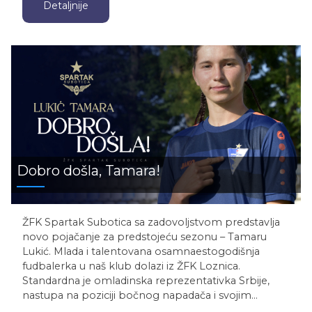
Detaljnije
Dobro došla, Tamara!
ŽFK Spartak Subotica sa zadovoljstvom predstavlja
novo pojačanje za predstojeću sezonu – Tamaru
Lukić. Mlada i talentovana osamnaestogodišnja
fudbalerka u naš klub dolazi iz ŽFK Loznica.
Standardna je omladinska reprezentativka Srbije,
nastupa na poziciji bočnog napadača i svojim…