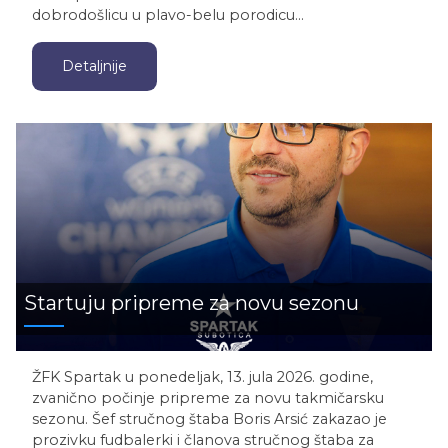
dobrodošlicu u plavo-belu porodicu…
Detaljnije
Startuju pripreme za novu sezonu
ŽFK Spartak u ponedeljak, 13. jula 2026. godine,
zvanično počinje pripreme za novu takmičarsku
sezonu. Šef stručnog štaba Boris Arsić zakazao je
prozivku fudbalerki i članova stručnog štaba za