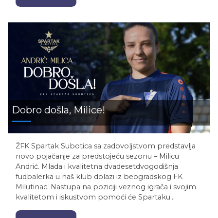
Dobro došla, Milice!
ŽFK Spartak Subotica sa zadovoljstvom predstavlja
novo pojačanje za predstojeću sezonu – Milicu
Andrić. Mlada i kvalitetna dvadesetdvogodišnja
fudbalerka u naš klub dolazi iz beogradskog FK
Milutinac. Nastupa na poziciji veznog igrača i svojim
kvalitetom i iskustvom pomoći će Spartaku…