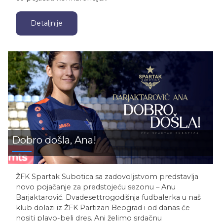
Detaljnije
Dobro došla, Ana!
ŽFK Spartak Subotica sa zadovoljstvom predstavlja
novo pojačanje za predstojeću sezonu – Anu
Barjaktarović. Dvadesettrogodišnja fudbalerka u naš
klub dolazi iz ŽFK Partizan Beograd i od danas će
nositi plavo-beli dres. Ani želimo srdačnu