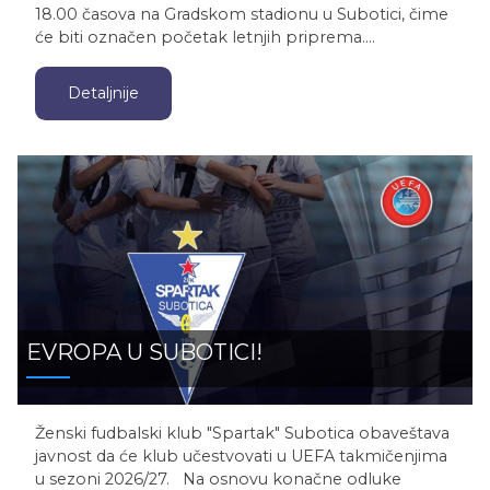
18.00 časova na Gradskom stadionu u Subotici, čime
će biti označen početak letnjih priprema.…
Detaljnije
EVROPA U SUBOTICI!
Ženski fudbalski klub "Spartak" Subotica obaveštava
javnost da će klub učestvovati u UEFA takmičenjima
u sezoni 2026/27. Na osnovu konačne odluke