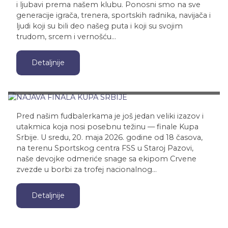
i ljubavi prema našem klubu. Ponosni smo na sve
generacije igrača, trenera, sportskih radnika, navijača i
ljudi koji su bili deo našeg puta i koji su svojim
trudom, srcem i vernošću…
Detaljnije
NAJAVA FINALA KUPA SRBIJE
Pred našim fudbalerkama je još jedan veliki izazov i
utakmica koja nosi posebnu težinu — finale Kupa
Srbije. U sredu, 20. maja 2026. godine od 18 časova,
na terenu Sportskog centra FSS u Staroj Pazovi,
naše devojke odmeriće snage sa ekipom Crvene
zvezde u borbi za trofej nacionalnog…
Detaljnije