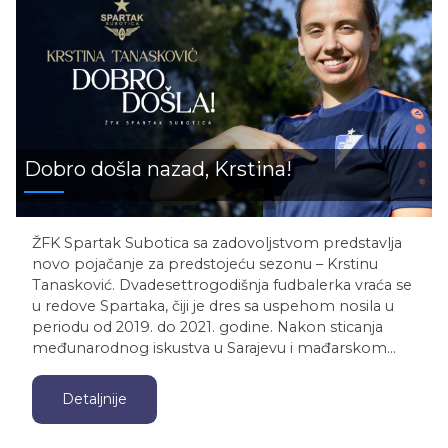
Dobro došla nazad, Krstina!
ŽFK Spartak Subotica sa zadovoljstvom predstavlja
novo pojačanje za predstojeću sezonu – Krstinu
Tanasković. Dvadesettrogodišnja fudbalerka vraća se
u redove Spartaka, čiji je dres sa uspehom nosila u
periodu od 2019. do 2021. godine. Nakon sticanja
međunarodnog iskustva u Sarajevu i mađarskom…
Detaljnije