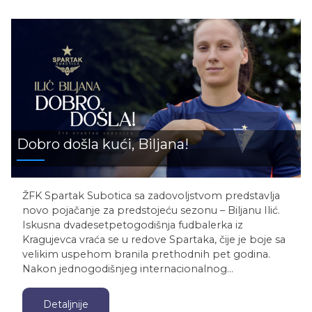
Dobro došla kući, Biljana!
ŽFK Spartak Subotica sa zadovoljstvom predstavlja
novo pojačanje za predstojeću sezonu – Biljanu Ilić.
Iskusna dvadesetpetogodišnja fudbalerka iz
Kragujevca vraća se u redove Spartaka, čije je boje sa
velikim uspehom branila prethodnih pet godina.
Nakon jednogodišnjeg internacionalnog…
Detaljnije