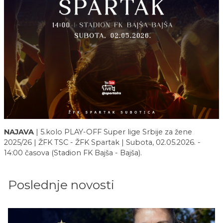
NAJAVA
| 5.kolo PLAY-OFF Super lige Srbije za žene
2025/26 | ŽFK TSC - ŽFK Spartak | Subota, 02.05.2026. -
14:00 časova (Stadion FK Bajša - Bajša).
Poslednje novosti