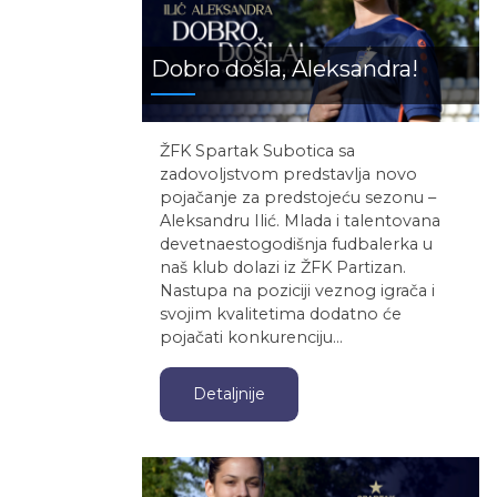
Dobro došla, Aleksandra!
ŽFK Spartak Subotica sa
zadovoljstvom predstavlja novo
pojačanje za predstojeću sezonu –
Aleksandru Ilić. Mlada i talentovana
devetnaestogodišnja fudbalerka u
naš klub dolazi iz ŽFK Partizan.
Nastupa na poziciji veznog igrača i
svojim kvalitetima dodatno će
pojačati konkurenciju…
Detaljnije