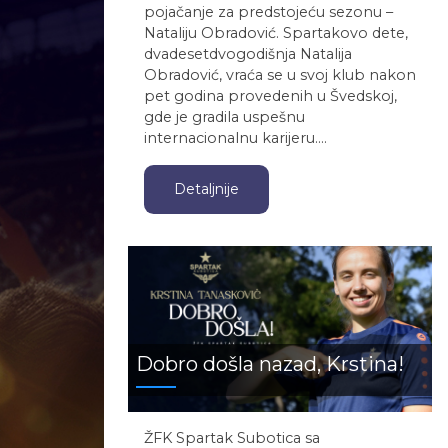
pojačanje za predstojeću sezonu –
Nataliju Obradović. Spartakovo dete,
dvadesetdvogodišnja Natalija
Obradović, vraća se u svoj klub nakon
pet godina provedenih u Švedskoj,
gde je gradila uspešnu
internacionalnu karijeru.…
Detaljnije
Dobro došla nazad, Krstina!
ŽFK Spartak Subotica sa