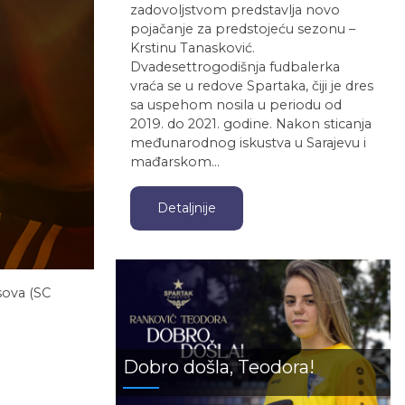
zadovoljstvom predstavlja novo
pojačanje za predstojeću sezonu –
Krstinu Tanasković.
Dvadesettrogodišnja fudbalerka
vraća se u redove Spartaka, čiji je dres
sa uspehom nosila u periodu od
2019. do 2021. godine. Nakon sticanja
međunarodnog iskustva u Sarajevu i
mađarskom…
Detaljnije
sova (SC
Dobro došla, Teodora!