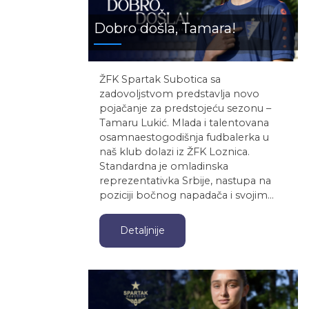
Dobro došla, Tamara!
ŽFK Spartak Subotica sa
zadovoljstvom predstavlja novo
pojačanje za predstojeću sezonu –
Tamaru Lukić. Mlada i talentovana
osamnaestogodišnja fudbalerka u
naš klub dolazi iz ŽFK Loznica.
Standardna je omladinska
reprezentativka Srbije, nastupa na
poziciji bočnog napadača i svojim…
Detaljnije