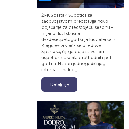
ŽFK Spartak Subotica sa
zadovoljstvom predstavlja novo
pojačanje za predstojeću sezonu –
Biljanu Ilić. Iskusna
dvadesetpetogodišnja fudbalerka iz
Kragujevca vraća se u redove
Spartaka, čije je boje sa velikim
uspehom branila prethodnih pet
godina. Nakon jednogodišnjeg
internacionalnog…
Detaljnije