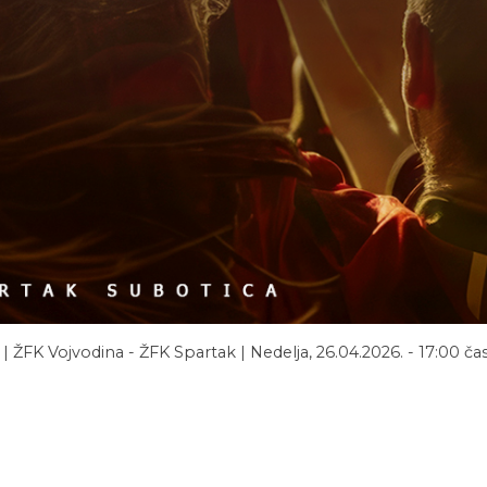
| ŽFK Vojvodina - ŽFK Spartak | Nedelja, 26.04.2026. - 17:00 ča