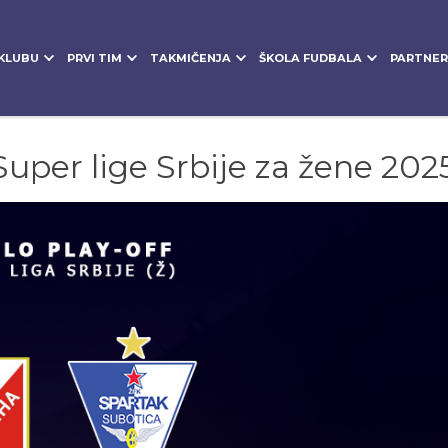
KLUBU
PRVI TIM
TAKMIČENJA
ŠKOLA FUDBALA
PARTNER
uper lige Srbije za žene 202