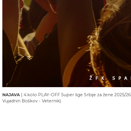
NAJAVA
| 4.kolo PLAY-OFF Super lige Srbije za žene 2025/26 
Vujadnin Boškov - Veternik).