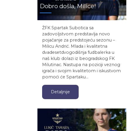
Dobro došla, Milice!
ŽFK Spartak Subotica sa
zadovoljstvom predstavlja novo
pojačanje za predstojeću sezonu –
Milicu Andrić. Mlada i kvalitetna
dvadesetdvogodišnja fudbalerka u
naš klub dolazi iz beogradskog FK
Milutinac. Nastupa na poziciji veznog
igrača i svojim kvalitetom i iskustvom
pomoći će Spartaku…
Detaljnije