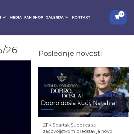
0
I
MEDIA
FAN SHOP
GALERIJA
KONTAKT
5/26
Poslednje novosti
Dobro došla kući, Natalija!
ŽFK Spartak Subotica sa
zadovoljstvom predstavlja novo