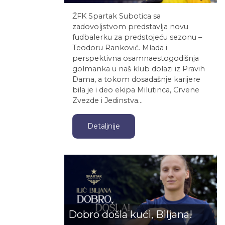
ŽFK Spartak Subotica sa
zadovoljstvom predstavlja novu
fudbalerku za predstojeću sezonu –
Teodoru Ranković. Mlada i
perspektivna osamnaestogodišnja
golmanka u naš klub dolazi iz Pravih
Dama, a tokom dosadašnje karijere
bila je i deo ekipa Milutinca, Crvene
Zvezde i Jedinstva…
Detaljnije
Dobro došla kući, Biljana!